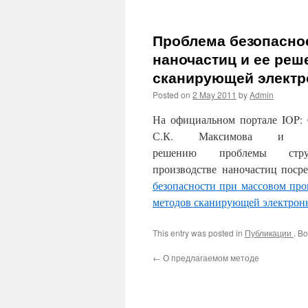
Проблема безопасно
наночастиц и ее ре
сканирующей электр
Posted on
2 May 2011
by
Admin
На официальном портале IOP: Con
С.К. Максимова и К.С
решению проблемы струк
производстве наночастиц поср
безопасности при массовом пр
методов сканирующей электрон
This entry was posted in
Публикации
. B
←
О предлагаемом методе