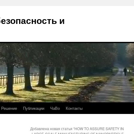
безопасность и
Решение
Публикации
ЧаВо
Контакты
Добавлена новая статья “HOW TO ASSURE SAFETY IN
LARGE-SCALE MANUFACTURING OF NANOPARTICLE