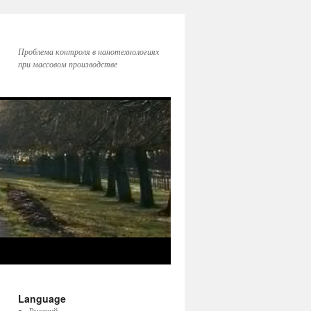
Проблема контроля в нанотехнологиях
при массовом производстве
Language