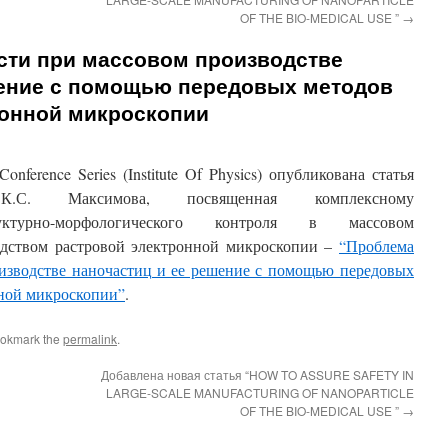
OF THE BIO-MEDICAL USE ”
→
сти при массовом производстве
шение с помощью передовых методов
онной микроскопии
ference Series (Institute Of Physics) опубликована статья
. Максимова, посвященная комплексному
турно-морфологического контроля в массовом
едством растровой электронной микроскопии –
“Проблема
оизводстве наночастиц и ее решение с помощью передовых
ной микроскопии”
.
ookmark the
permalink
.
Добавлена новая статья “HOW TO ASSURE SAFETY IN
LARGE-SCALE MANUFACTURING OF NANOPARTICLE
OF THE BIO-MEDICAL USE ”
→