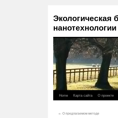
Экологическая 
нанотехнологии
Home
Карта сайта
О проекте
Skip
to
←
О предлагаемом методе
content